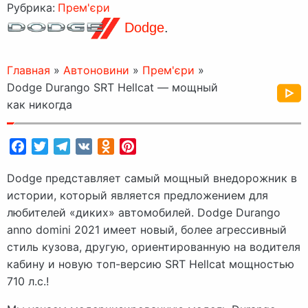
Рубрика:
Прем'єри
Dodge
.
Главная
»
Автоновини
»
Прем'єри
»
Dodge Durango SRT Hellcat — мощный
как никогда
Facebook
Twitter
Telegram
VK
Odnoklassniki
Pinterest
Dodge представляет самый мощный внедорожник в
истории, который является предложением для
любителей «диких» автомобилей. Dodge Durango
anno domini 2021 имеет новый, более агрессивный
стиль кузова, другую, ориентированную на водителя
кабину и новую топ-версию SRT Hellcat мощностью
710 л.с.!