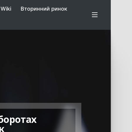
Wiki
Вторинний ринок
боротах
к