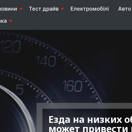
новини
Тест драйв
Електромобілі
Авто 
ика
Езда на низких о
может привести 