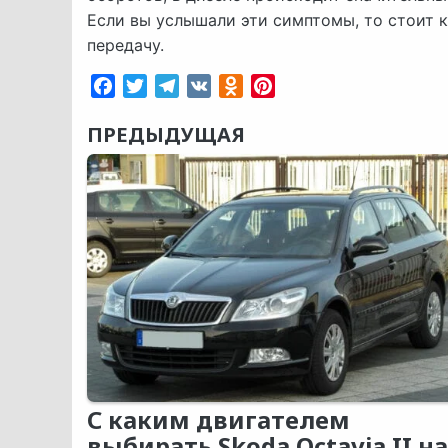
Если вы услышали эти симптомы, то стоит 
передачу.
Facebook
Twitter
Telegram
VK
Odnoklassniki
Pinterest
ПРЕДЫДУЩАЯ
С каким двигателем
выбирать Skoda Octavia II на