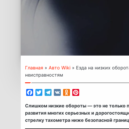
Главная
»
Авто Wiki
»
Езда на низких оборо
неисправностям
Facebook
Twitter
Telegram
VK
Odnoklassniki
Pinterest
Слишком низкие обороты — это не только 
развития многих серьезных и дорогостоящ
стрелку тахометра ниже безопасной грани