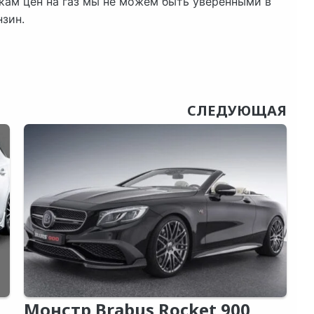
кам цен на газ мы не можем быть уверенными в
нзин.
СЛЕДУЮЩАЯ
Монстр Brabus Rocket 900