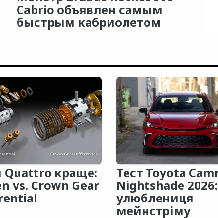
Cabrio объявлен самым
быстрым кабриолетом
 Quattro краще:
Тест Toyota Cam
en vs. Crown Gear
Nightshade 2026:
rential
улюблениця
мейнстріму