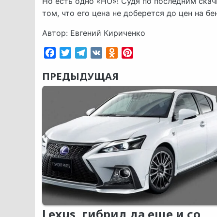
Но есть одно «НО»! Судя по последним скач
том, что его цена не доберется до цен на бе
Автор: Евгений Кириченко
Facebook
Twitter
Telegram
VK
Odnoklassniki
Pinterest
ПРЕДЫДУЩАЯ
Lexus, гибрид да еще и со