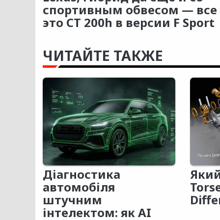
спортивным обвесом — все
это CT 200h в версии F Sport
ЧИТАЙТЕ ТАКЖЕ
Діагностика
Який
автомобіля
Tors
штучним
Diffe
інтелектом: як AI