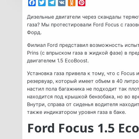
Facebook
Twitter
Telegram
VK
Odnoklassniki
Pinterest
Дизельные двигатели через скандалы теряю
газа? Мы протестировали Ford Focus с газо
Форд.
Филиал Ford представил возможность испыт
Prins (с впрыском газа в жидкой фазе) в п
двигателем 1.5 EcoBoost.
Установка газа привела к тому, что с Focus 
резервуар, который имеет объем в 40 литро
настил пола багажника не подходит так плот
находится под крышкой бензобака, но во вр
Внутри, справа от сиденья водителя находи
также индикатором уровня газа в баке.
Ford Focus 1.5 Ec