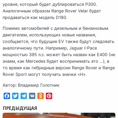
уровня, который будет дублироваться P300.
Аналогичным образом Range Rover Velar будет
продаваться как модель D180.
Помимо автомобилей с дизельным и бензиновым
двигателем, использующих новые названия,
сообщается, что будущие EV также будут следовать
аналогичному пути. Например, Jaguar I-Pace
мощностью 395 л.с. может быть назван как E400 (не
знаем, как Mercedes будет воспринимать это …), в
то время как гибридные версии Range Rover и Range
Rover Sport могут получать значки «H».
Автор: Владимир Голотник
Facebook
Twitter
Telegram
VK
Odnoklassniki
Pinterest
ПРЕДЫДУЩАЯ