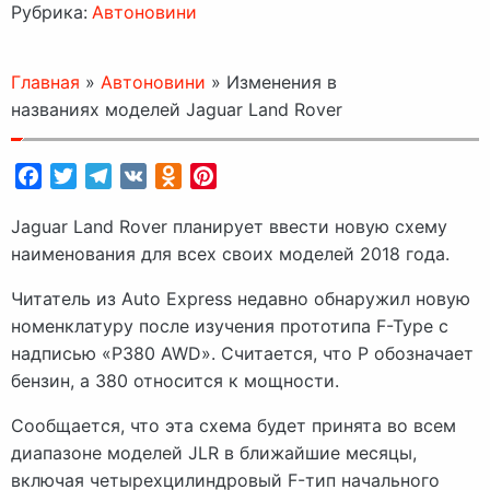
Рубрика:
Автоновини
Главная
»
Автоновини
»
Изменения в
названиях моделей Jaguar Land Rover
Facebook
Twitter
Telegram
VK
Odnoklassniki
Pinterest
Jaguar Land Rover планирует ввести новую схему
наименования для всех своих моделей 2018 года.
Читатель из Auto Express недавно обнаружил новую
номенклатуру после изучения прототипа F-Type с
надписью «P380 AWD». Считается, что P обозначает
бензин, а 380 относится к мощности.
Сообщается, что эта схема будет принята во всем
диапазоне моделей JLR в ближайшие месяцы,
включая четырехцилиндровый F-тип начального