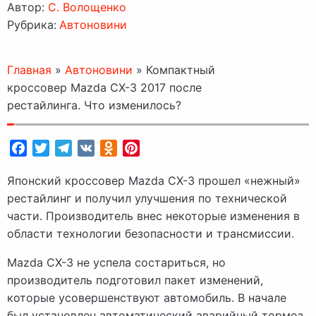
Автор:
C. Волощенко
Рубрика:
Автоновини
Главная
»
Автоновини
»
Компактный
кроссовер Mazda CX-3 2017 после
рестайлинга. Что изменилось?
Facebook
Twitter
Telegram
VK
Odnoklassniki
Pinterest
Японский кроссовер Mazda CX-3 прошел «нежный»
рестайлинг и получил улучшения по технической
части. Производитель внес некоторые изменения в
области технологии безопасности и трансмиссии.
Mazda CX-3 не успела состариться, но
производитель подготовил пакет изменений,
которые усовершенствуют автомобиль. В начале
был установлен автоматический аварийный тормоз,