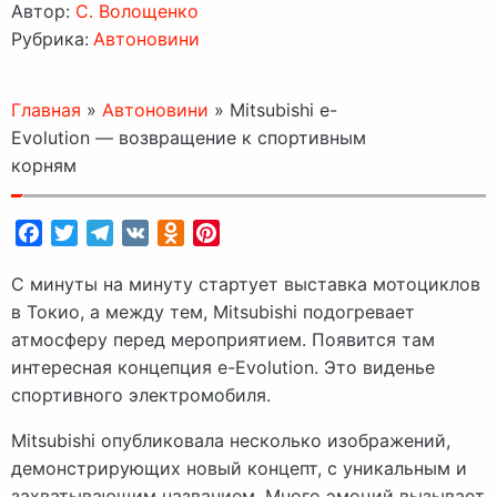
Автор:
C. Волощенко
Рубрика:
Автоновини
Главная
»
Автоновини
»
Mitsubishi e-
Evolution — возвращение к спортивным
корням
Facebook
Twitter
Telegram
VK
Odnoklassniki
Pinterest
С минуты на минуту стартует выставка мотоциклов
в Токио, а между тем, Mitsubishi подогревает
атмосферу перед мероприятием. Появится там
интересная концепция e-Evolution. Это виденье
спортивного электромобиля.
Mitsubishi опубликовала несколько изображений,
демонстрирующих новый концепт, с уникальным и
захватывающим названием. Много эмоций вызывает