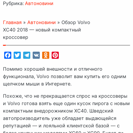
Рубрика:
Автоновини
Главная
»
Автоновини
»
Обзор Volvo
XC40 2018 — новый компактный
кроссовер
Facebook
Twitter
Telegram
VK
Odnoklassniki
Pinterest
Помимо хорошей внешности и отличного
функционала, Volvo позволит вам купить его одним
щелчком мыши в Интернете.
Похоже, что не прекращается спрос на кроссоверы
и Volvo готова взять еще один кусок пирога с новым
компактным внедорожником XC40. Шведский
автопроизводитель уже обладает выдающейся
репутацией — и лояльной клиентской базой — с
более крупными моделями XC60 и XC90. Будет ли