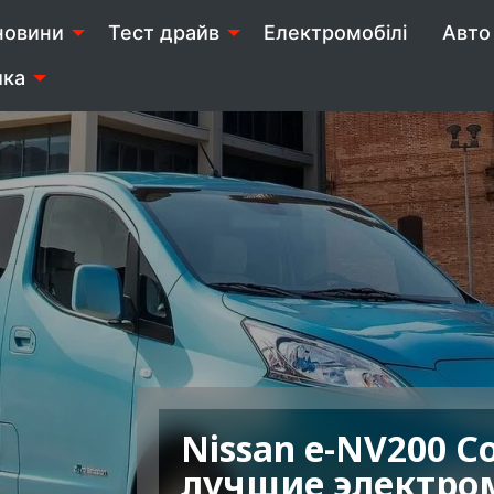
новини
Тест драйв
Електромобілі
Авто 
ика
Nissan e-NV200 C
лучшие электро