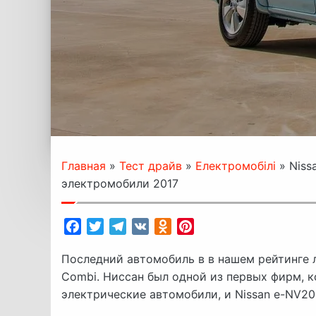
Главная
»
Тест драйв
»
Електромобілі
»
Niss
электромобили 2017
Facebook
Twitter
Telegram
VK
Odnoklassniki
Pinterest
Последний автомобиль в в нашем рейтинге 
Combi. Ниссан был одной из первых фирм, 
электрические автомобили, и Nissan e-NV2