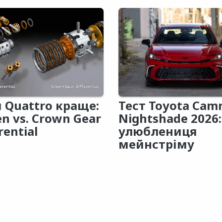
 Quattro краще:
Тест Toyota Cam
en vs. Crown Gear
Nightshade 2026:
rential
улюблениця
мейнстріму