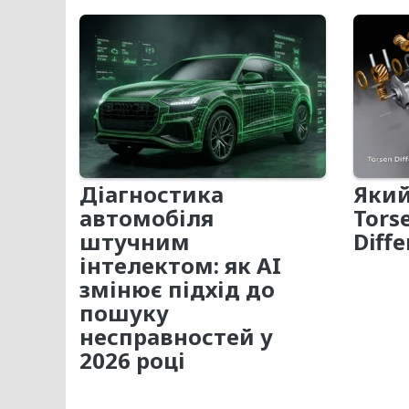
Діагностика
Який
автомобіля
Tors
штучним
Diffe
інтелектом: як AI
змінює підхід до
пошуку
несправностей у
2026 році