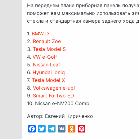
На переднем плане приборная панель получ
поможет вам максимально использовать эл
стекла и стандартная камера заднего хода 
1.
BMW i3
2.
Renault Zoe
3.
Tesla Model S
4.
VW e-Golf
5.
Nissan Leaf
6.
Hyundai Ioniq
7.
Tesla Model X
8.
Volkswagen e-up!
9.
Smart ForTwo ED
10. Nissan e-NV200 Combi
Автор: Евгений Кириченко
Facebook
Twitter
Telegram
VK
Odnoklassniki
Pinterest