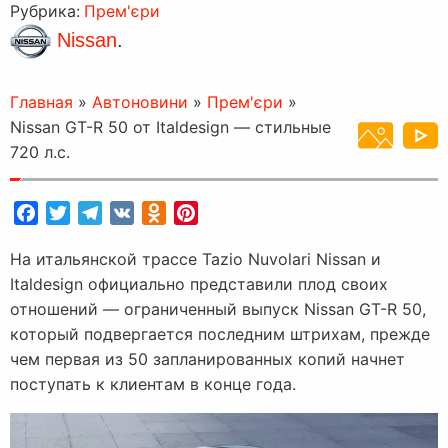
Рубрика:
Прем'єри
Nissan
.
Главная
»
Автоновини
»
Прем'єри
»
Nissan GT-R 50 от Italdesign — стильные
720 л.с.
Facebook
Twitter
Telegram
VK
Odnoklassniki
Pinterest
На итальянской трассе Tazio Nuvolari Nissan и
Italdesign официально представили плод своих
отношений — ограниченный выпуск Nissan GT-R 50,
который подвергается последним штрихам, прежде
чем первая из 50 запланированных копий начнет
поступать к клиентам в конце года.