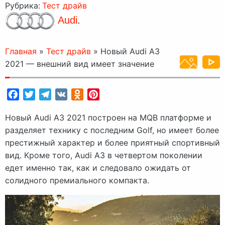
Рубрика:
Тест драйв
Audi
.
Главная
»
Тест драйв
»
Новый Audi A3
2021 — внешний вид имеет значение
Facebook
Twitter
Telegram
VK
Odnoklassniki
Pinterest
Новый Audi A3 2021 построен на MQB платформе и
разделяет технику с последним Golf, но имеет более
престижный характер и более приятный спортивный
вид. Кроме того, Audi A3 в четвертом поколении
едет именно так, как и следовало ожидать от
солидного премиального компакта.