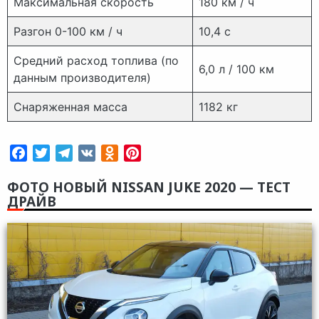
Максимальная скорость
180 км / ч
Разгон 0-100 км / ч
10,4 с
Средний расход топлива (по
6,0 л / 100 км
данным производителя)
Снаряженная масса
1182 кг
Facebook
Twitter
Telegram
VK
Odnoklassniki
Pinterest
ФОТО НОВЫЙ NISSAN JUKE 2020 — ТЕСТ
ДРАЙВ