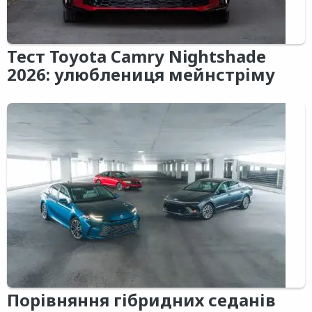
Тест Toyota Camry Nightshade
2026: улюблениця мейнстріму
Порівняння гібридних седанів