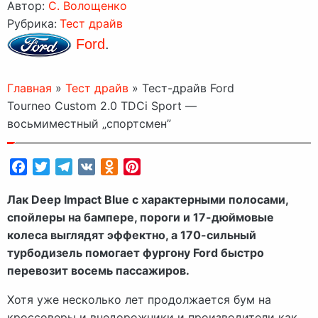
Автор:
C. Волощенко
Рубрика:
Тест драйв
Ford
.
Главная
»
Тест драйв
»
Тест-драйв Ford
Tourneo Custom 2.0 TDCi Sport —
восьмиместный „спортсмен”
Facebook
Twitter
Telegram
VK
Odnoklassniki
Pinterest
Лак Deep Impact Blue с характерными полосами,
спойлеры на бампере, пороги и 17-дюймовые
колеса выглядят эффектно, а 170-сильный
турбодизель помогает фургону Ford быстро
перевозит восемь пассажиров.
Хотя уже несколько лет продолжается бум на
кроссоверы и внедорожники и производители как