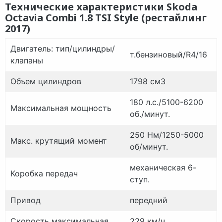
Технические характеристики Skoda
Octavia Combi 1.8 TSI Style (рестайлинг
2017)
Двигатель: тип/цилиндры/
т.бензиновый
/
R4/16
клапаны
Объем цилиндров
1798 см3
180 л.с./5100-6200
Максимальная мощность
об./
минут.
250 Нм/1250-5000
Макс. крутящий
момент
об/
минут.
механическая 6-
Коробка передач
ступ.
Привод
передний
Скорость максимальная
229 км/ч