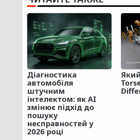
Діагностика
Який
автомобіля
Tors
штучним
Diffe
інтелектом: як AI
змінює підхід до
пошуку
несправностей у
2026 році