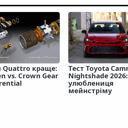
 Quattro краще:
Тест Toyota Cam
en vs. Crown Gear
Nightshade 2026:
rential
улюблениця
мейнстріму