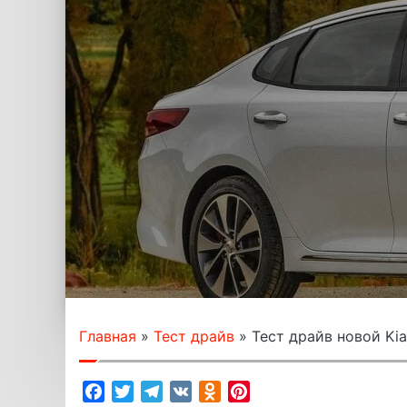
Главная
»
Тест драйв
»
Тест драйв новой Kia
Facebook
Twitter
Telegram
VK
Odnoklassniki
Pinterest