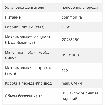
Установка двигателя
поперечно спереди
Питание
common rail
Рабочий объем (см3)
1968
Максимальная мощность
204/3250
(Л. с./об./
минут)
Макс.
mom.
об.
(Нм/об./
450/1400
минут)
Максимальная скорость
199
(км/ч)
Коробка передач/привод
man.
6/4×4
4300 (после снятия
Объем багажника (л)
сидений)