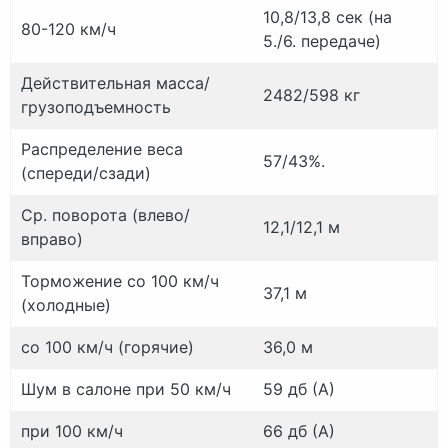
10,8/13,8 сек (на
80-120 км/ч
5./
6.
передаче)
Действительная масса/
2482/598 кг
грузоподъемность
Распределение веса
57/43%.
(спереди/сзади)
Ср.
поворота (влево/
12,1/12,1 м
вправо)
Торможение со 100 км/ч
37,1 м
(холодные)
со 100 км/ч (горячие)
36,0 м
Шум в салоне при 50 км/ч
59 дб (А)
при 100 км/ч
66 дб (А)