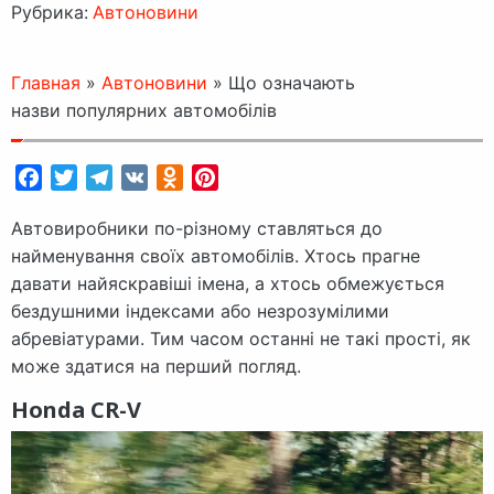
Рубрика:
Автоновини
Главная
»
Автоновини
»
Що означають
назви популярних автомобілів
Facebook
Twitter
Telegram
VK
Odnoklassniki
Pinterest
Автовиробники по-різному ставляться до
найменування своїх автомобілів. Хтось прагне
давати найяскравіші імена, а хтось обмежується
бездушними індексами або незрозумілими
абревіатурами. Тим часом останні не такі прості, як
може здатися на перший погляд.
Honda CR-V