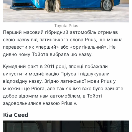
Toyota Prius
Перший масовий гібридний автомобіль отримав
свою назву від латинського слова Prius, що можна
перевести як «перший» або «оригінальний». Не
дивно чому Тойота вибрала цю назву.
Кумедний факт в 2011 році, японці побажали
випустити модифікацію Пріуса і підшукували
відповідну назву. Згідно латинської мови Prius у
множині це Priora, але так як ім’я вже було зайняте
добре відомим нам автомобілем, в Тойоті
задовольнилися назвою Prius v.
Kia Ceed