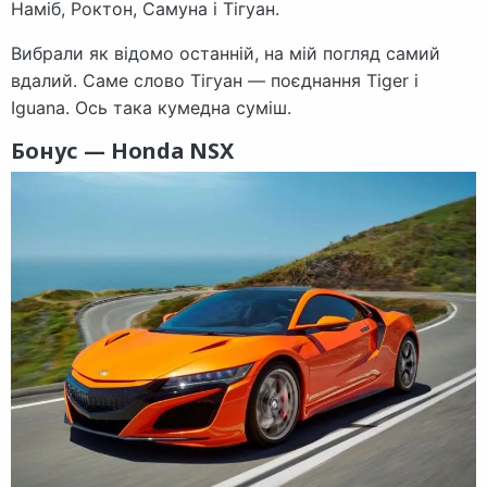
Наміб, Роктон, Самуна і Тігуан.
Вибрали як відомо останній, на мій погляд самий
вдалий. Саме слово Тігуан — поєднання Tiger і
Iguana. Ось така кумедна суміш.
Бонус — Honda NSX