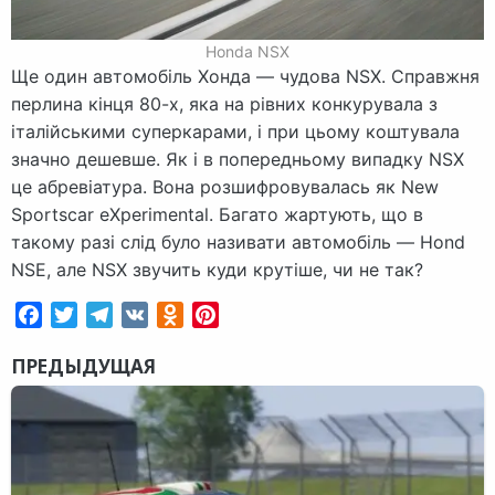
Honda NSX
Ще один автомобіль Хонда — чудова NSX. Справжня
перлина кінця 80-х, яка на рівних конкурувала з
італійськими суперкарами, і при цьому коштувала
значно дешевше. Як і в попередньому випадку NSX
це абревіатура. Вона розшифровувалась як New
Sportscar eXperimental. Багато жартують, що в
такому разі слід було називати автомобіль — Hond
NSE, але NSX звучить куди крутіше, чи не так?
Facebook
Twitter
Telegram
VK
Odnoklassniki
Pinterest
ПРЕДЫДУЩАЯ