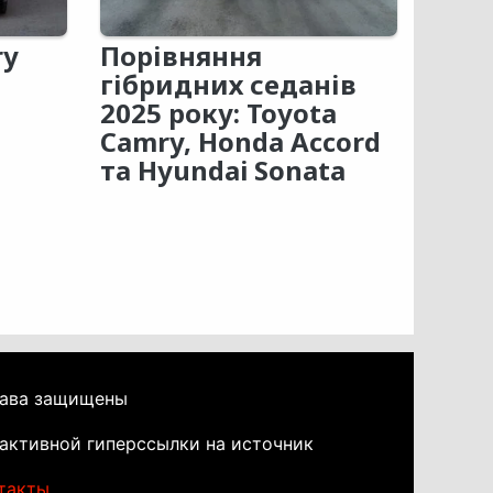
ry
Порівняння
гібридних седанів
2025 року: Toyota
Camry, Honda Accord
та Hyundai Sonata
рава защищены
активной гиперссылки на источник
такты