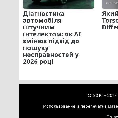
Діагностика
Який
автомобіля
Tors
штучним
Diffe
інтелектом: як AI
змінює підхід до
пошуку
несправностей у
2026 році
© 2016 - 2017
Использование и перепечатка мат
По во