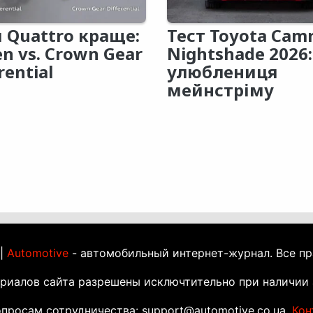
 Quattro краще:
Тест Toyota Cam
en vs. Crown Gear
Nightshade 2026:
rential
улюблениця
мейнстріму
 |
Automotive
- автомобильный интернет-журнал. Все п
ериалов сайта разрешены исключтительно при наличии 
просам сотрудничества: support@automotive.co.ua.
Кон