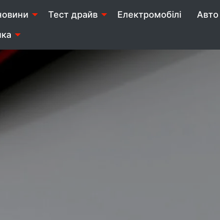
новини
Тест драйв
Електромобілі
Авто 
ика