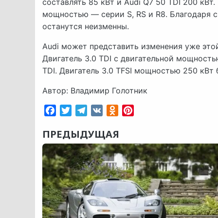
составлять 85 кВт и Audi Q7 50 TDI 200 кВ
мощностью — серии S, RS и R8. Благодаря 
останутся неизменны.
Audi может представить изменения уже этой
Двигатель 3.0 TDI с двигательной мощность
TDI. Двигатель 3.0 TFSI мощностью 250 кВт 
Автор: Владимир Голотник
Facebook
Twitter
Telegram
VK
Odnoklassniki
Pinterest
ПРЕДЫДУЩАЯ