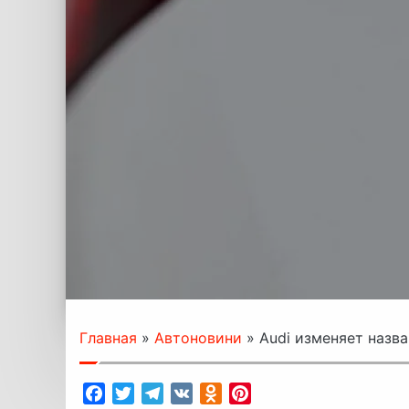
Главная
»
Автоновини
»
Audi изменяет назв
Facebook
Twitter
Telegram
VK
Odnoklassniki
Pinterest