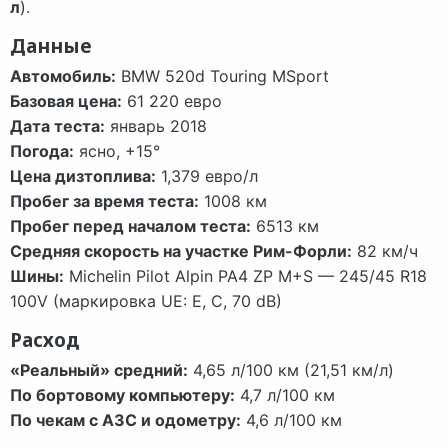
л
).
Данные
Автомобиль:
BMW 520d Touring MSport
Базовая цена:
61 220 евро
Дата теста:
январь 2018
Погода:
ясно, +15°
Цена дизтоплива:
1,379 евро/л
Пробег за время теста:
1008 км
Пробег перед началом теста:
6513 км
Средняя скорость на участке Рим-Форли:
82 км/ч
Шины:
Michelin Pilot Alpin PA4 ZP M+S — 245/45 R18
100V (маркировка UE: E, C, 70 dB)
Расход
«Реальный» средний:
4,65 л/100 км (21,51 км/л)
По бортовому компьютеру:
4,7 л/100 км
По чекам с АЗС и одометру:
4,6 л/100 км