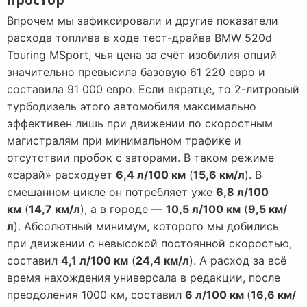
простор
Впрочем мы зафиксировали и другие показатели
расхода топлива в ходе тест-драйва BMW 520d
Touring MSport, чья цена за счёт изобилия опций
значительно превысила базовую 61 220 евро и
составила 91 000 евро. Если вкратце, то 2-литровый
турбодизель этого автомобиля максимально
эффективен лишь при движении по скоростным
магистралям при минимальном трафике и
отсутствии пробок с заторами. В таком режиме
«сарай» расходует
6,4 л/100 км
(
15,6 км/л
). В
смешанном цикле он потребляет уже
6,8 л/100
км
(
14,7 км/л
), а в городе —
10,5 л/100 км
(
9,5 км/
л
). Абсолютный минимум, которого мы добились
при движении с невысокой постоянной скоростью,
составил
4,1 л/100 км
(
24,4 км/л
). А расход за всё
время нахождения универсала в редакции, после
преодоления 1000 км, составил
6 л/100 км
(
16,6 км/