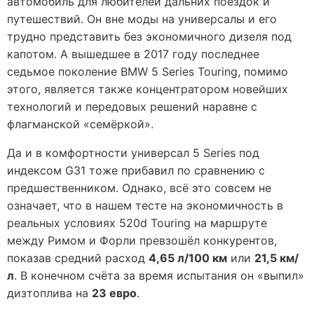
автомобиль для любителей дальних поездок и
путешествий. Он вне моды на универсалы и его
трудно представить без экономичного дизеля под
капотом. А вышедшее в 2017 году последнее
седьмое поколение BMW 5 Series Touring, помимо
этого, является также концентратором новейших
технологий и передовых решений наравне с
флагманской «семёркой».
Да и в комфортности универсал 5 Series под
индексом G31 тоже прибавил по сравнению с
предшественником. Однако, всё это совсем не
означает, что в нашем тесте на экономичность в
реальных условиях 520d Touring на маршруте
между Римом и Форли превзошёл конкурентов,
показав средний расход
4,65 л/100 км
или
21,5 км/
л
. В конечном счёта за время испытания он «выпил»
дизтоплива на
23 евро
.