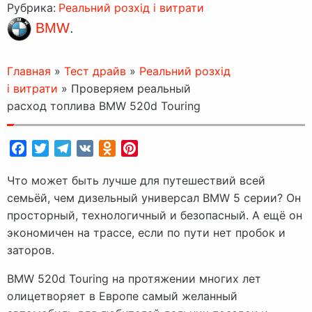
Рубрика:
Реальний розхід і витрати
BMW
.
Главная
»
Тест драйв
»
Реальний розхід
і витрати
»
Проверяем реальный
расход топлива BMW 520d Touring
Facebook
Twitter
Telegram
VK
Odnoklassniki
Pinterest
Что может быть лучше для путешествий всей
семьёй, чем дизельный универсал BMW 5 серии? Он
просторный, технологичный и безопасный. А ещё он
экономичен на трассе, если по пути нет пробок и
заторов.
BMW 520d Touring на протяжении многих лет
олицетворяет в Европе самый желанный