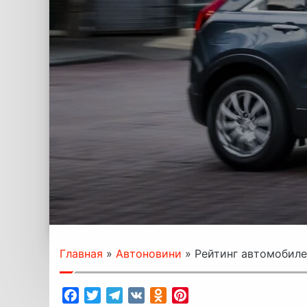
Главная
»
Автоновини
»
Рейтинг автомобиле
Facebook
Twitter
Telegram
VK
Odnoklassniki
Pinterest